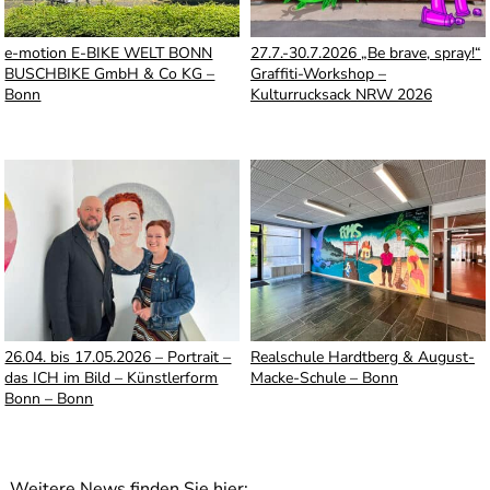
e-motion E-BIKE WELT BONN
27.7.-30.7.2026 „Be brave, spray!“
BUSCHBIKE GmbH & Co KG –
Graffiti-Workshop –
Bonn
Kulturrucksack NRW 2026
26.04. bis 17.05.2026 – Portrait –
Realschule Hardtberg & August-
das ICH im Bild – Künstlerform
Macke-Schule – Bonn
Bonn – Bonn
Weitere News finden Sie hier: