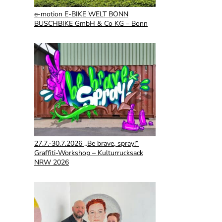
e-motion E-BIKE WELT BONN
BUSCHBIKE GmbH & Co KG – Bonn
27.7.-30.7.2026 „Be brave, spray!“
Graffiti-Workshop – Kulturrucksack
NRW 2026