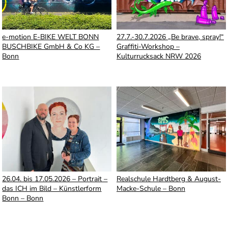
e-motion E-BIKE WELT BONN
27.7.-30.7.2026 „Be brave, spray!“
BUSCHBIKE GmbH & Co KG –
Graffiti-Workshop –
Bonn
Kulturrucksack NRW 2026
26.04. bis 17.05.2026 – Portrait –
Realschule Hardtberg & August-
das ICH im Bild – Künstlerform
Macke-Schule – Bonn
Bonn – Bonn